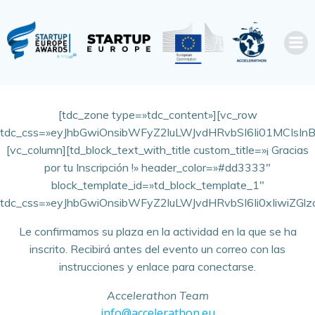
Saltar
al
contenido
[tdc_zone type=»tdc_content»][vc_row
tdc_css=»eyJhbGwiOnsibWFyZ2luLWJvdHRvbSI6Ii01MCIsInB
[vc_column][td_block_text_with_title custom_title=»¡ Gracias
por tu Inscripción !» header_color=»#dd3333″
block_template_id=»td_block_template_1″
tdc_css=»eyJhbGwiOnsibWFyZ2luLWJvdHRvbSI6Ii0xIiwiZGlzc
Le confirmamos su plaza en la actividad en la que se ha
inscrito. Recibirá antes del evento un correo con las
instrucciones y enlace para conectarse.
Accelerathon Team
info@accelerathon.eu